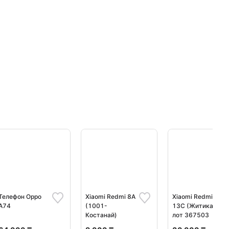
Телефон Oppo
Xiaomi Redmi 8A
Xiaomi Redmi
A74
(1001-
13C (Житикара)
Костанай)
лот 367503