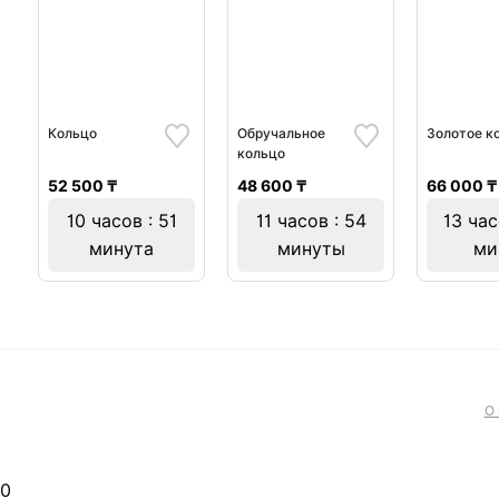
Кольцо
Обручальное
Золотое к
кольцо
52 500 ₸
48 600 ₸
66 000 ₸
10 часов : 51
11 часов : 54
13 час
минута
минуты
ми
О 
0