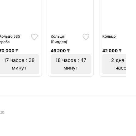
Кольцо 585
Кольцо
Кольцо
проба
(Риддер)
70 000 ₸
46 200 ₸
42 000 ₸
17 часов : 28
18 часов : 47
2 дня : 15
минут
минут
часов
ти