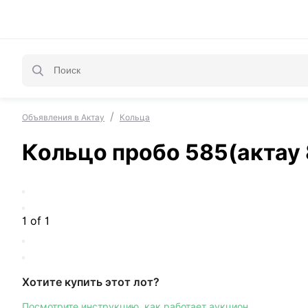
/
Объявления в Актау
Кольца
Кольцо пробо 585(актау 
1 of 1
Хотите купить этот лот?
Посмотрите инструкцию, как работает аукцион