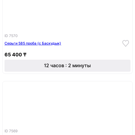
ID 7570
Серьги 585 проба (с Баскудык)
65 400 ₸
12 часов : 2 минуты
ID 7569