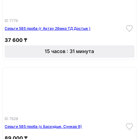
ID 7774
Серьги 585 проба (г Актау 26мкр ТД Достык )
37 600 ₸
15 часов : 31 минута
ID 7628
Серьги 585 проба (с Баскудык, Сункар 9)
89 000 ₸