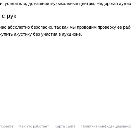
и, усилители, домашние музыкальные центры. Недорогая ауди
 с рук
ас абсолютно безопасно, так как мы проводим проверку ее рабо
купить акустику без участия в аукционе.
проекте
Как это работает
Карта сайта
Политика конфиденциальнос