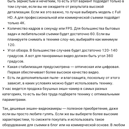
быть зернистым и нечетким, то есть этот вариант подойдет только в
том случае, если вы не ожидаете от результата высокой
детализации. Если же это важно, то лучше выбирать модель с Full
HD. А для профессиональной или коммерческой съемки подойдет
только 4К.
Количество кадров в секунду или FPS. Для большинства бытовых
задач и любительской съемки будет достаточно 60. Если вы
планируете снимать в технике слоу-мо, выбирайте как минимум
120.
Угол обзора. В большинстве случаев будет достаточно 120-140
градусов. А вот для панорамных видео должен быть угол 360
градусов.
Какая стабилизация предусмотрена — оптическая или цифровая.
Первая обеспечивает более высокое качество видео.
Есть ли дополнительная пыле- и влагозащита, поскольку от этого
зависит, в каких условиях можно будет использовать технику.
У нас ведется продажа бэушных экшн-камер в самых разных
категориях, то есть вы без труда подберете технику с оптимальными
параметрами.
Так, дешевые экшен-видеокамеры — полезное приобретение, даже
если вы просто любите гулять. Если же вы выберете более высокие
характеристики, то сможете покупать и использовать такое
оборудование для съемки в блог или на коммерческой основе. В любом