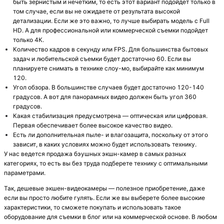
быть зернистым и нечетким, то есть этот вариант подойдет только в
том случае, если вы не ожидаете от результата высокой
детализации. Если же это важно, то лучше выбирать модель с Full
HD. А для профессиональной или коммерческой съемки подойдет
только 4К.
Количество кадров в секунду или FPS. Для большинства бытовых
задач и любительской съемки будет достаточно 60. Если вы
планируете снимать в технике слоу-мо, выбирайте как минимум
120.
Угол обзора. В большинстве случаев будет достаточно 120-140
градусов. А вот для панорамных видео должен быть угол 360
градусов.
Какая стабилизация предусмотрена — оптическая или цифровая.
Первая обеспечивает более высокое качество видео.
Есть ли дополнительная пыле- и влагозащита, поскольку от этого
зависит, в каких условиях можно будет использовать технику.
У нас ведется продажа бэушных экшн-камер в самых разных
категориях, то есть вы без труда подберете технику с оптимальными
параметрами.
Так, дешевые экшен-видеокамеры — полезное приобретение, даже
если вы просто любите гулять. Если же вы выберете более высокие
характеристики, то сможете покупать и использовать такое
оборудование для съемки в блог или на коммерческой основе. В любом